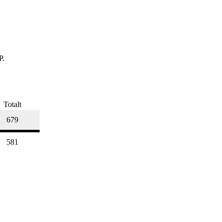
P.
Totalt
679
581