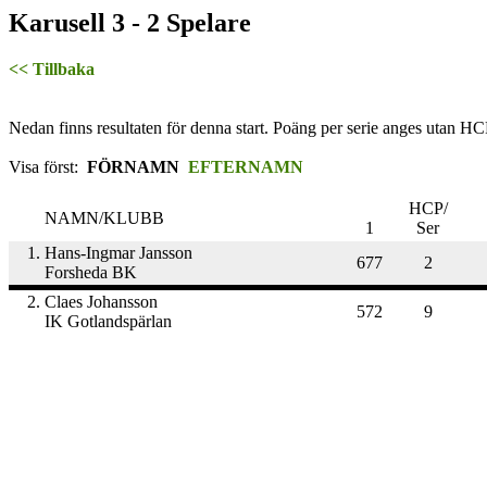
Karusell 3 - 2 Spelare
<< Tillbaka
Nedan finns resultaten för denna start. Poäng per serie anges utan HC
Visa först:
FÖRNAMN
EFTERNAMN
HCP/
NAMN/KLUBB
1
Ser
1.
Hans-Ingmar Jansson
677
2
Forsheda BK
2.
Claes Johansson
572
9
IK Gotlandspärlan